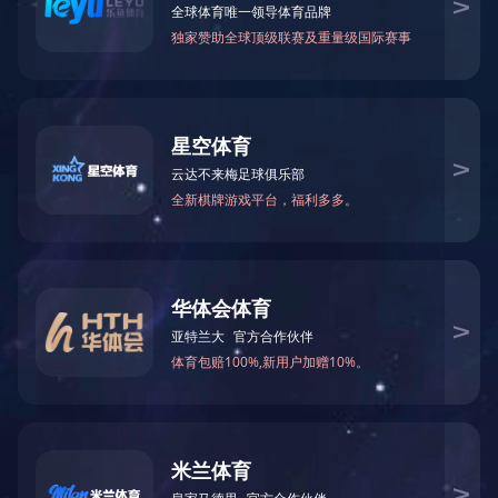
您的位置在：
米兰·(milan)中国官方网站 >
米兰·(milan)中国
公
米兰·(milan)中国官方
近日，公司
正式获得商务部批复，成功取得“对外援
经营模式,提升企业竞争力
具有积极意义。
对外援助是国家对外交流与合作的重要渠道。商务部
财务状况等均设置有严格的入围标准。年初以来，公司认真
此项资质的成功取得，为公司参与商务部对外援助物