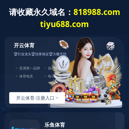
米兰·(milan)中国官方网站
米兰·(milan)中国官
公司概况
米兰·(milan)中
方网站
方网站