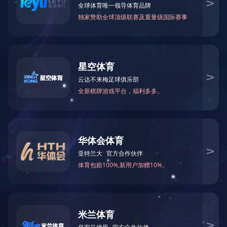
您的位置在：
米兰·(milan)中国官方网站 >
通知公告
米
米兰·(milan)中国官方
米兰·(milan)中国官方网站是河北省国资委所属河北省外贸资产
公开招聘有工作经验的专业人才或团队，具体如下：
一、 招聘岗位及人数
业务员岗位、财务管理岗位若干名。
二、 招聘条件