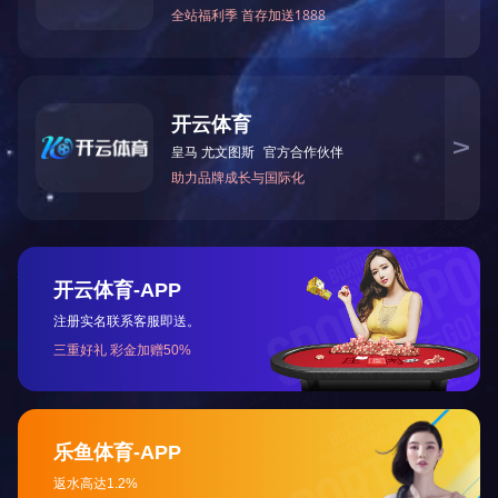
五、招聘程序
本次招聘按照自愿报名、资格审查、综合测试、体检、聘用等程序
录取。
六、 报名时间及方式
1、报名时间：从即日起至2023年12月31日。
2、报名方式：应聘人员需将本人简历、学历证书、职称证书、两寸
3、联系人：郑女士，0311-88615667
米兰·(milan)
2023年 5 月
米兰·(milan)中国官方网站
|
公