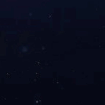
产品体积 :
0
产品重量 :
联系人 :
王帅
传真 :
电子邮箱 :
座机 :
88615685
米兰·(milan)中国官方网站
|
公
地址：河北省石家庄市新华区合作路71号 电话：0311-88615692 传真：0311
版权所有 @ 米兰·(milan)中国官方网站 2023-2028 保留一切