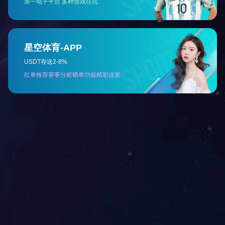
产品介绍
规格参数
联系方式
产品名称 :
车间隔离网
规格型号 :
单位:
技术参数 :