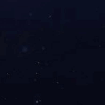
产品体积 :
0
产品重量 :
联系人 :
王帅
传真 :
电子邮箱 :
座机 :
88615685
米兰·(milan)中国官方网站
|
公
地址：河北省石家庄市新华区合作路71号 电话：0311-88615692 传真：0311
版权所有 @ 米兰·(milan)中国官方网站 2023-2028 保留一切