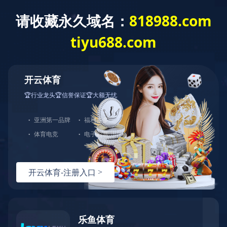
米兰·(milan)中国官方网站
米兰·(milan)中国官
公司概况
米兰·(milan)中
方网站
方网站